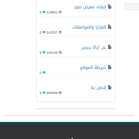
إنشاء معرض صور
0
133651
المزايا والمواصفات
0
142237
عن ترانا بريس
0
140146
خريطة الموقع
0
إتصل بنا
0
483056