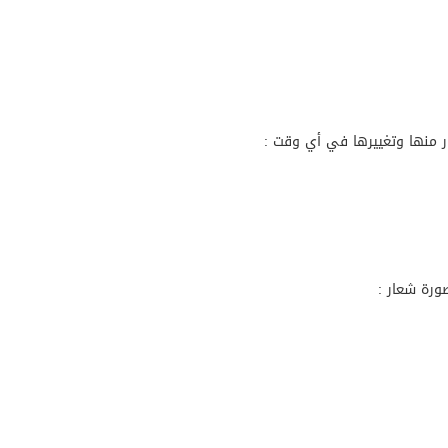
عية من “موانا” في صالات السينما السعودية
يا يشمل 12 رحلة جوية مباشرة بين الدار البيضاء وبوسطن
ار منها وتغييرها في أي وقت :
مارات بأربع سيارات شيفروليه كابتيفا هايبرد PHEV و50 تجربة إقامة فندقية تزامناً مع اختتام حملتها الناجحة تخفيضات الصيف 
ورة شعار :