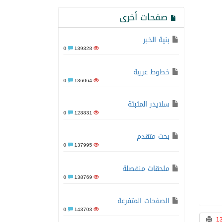
صفحات أخرى
بنية الخبر
0
139328
خطوط عربية
0
136064
سلايدر المثبتة
0
128831
بحث متقدم
0
137995
ملحقات منفصلة
0
138769
الصفحات المتفرعة
0
143703