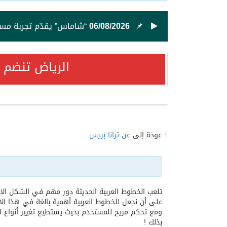
06/08/2026
“شاماس” يقدّم تجربة مسائ
03/08/2026
لماذا يبقى السعودي هاد
الرياض تنضم 
02/08/2026
“إيكول دوكاس” أبوظبي ي
31/07/2026
تعزيزاً لالتزامها بدعم ال
↑ عودة إلى
عن ترانا بريس
30/07/2026
العمدة عوض المالكي يوجه
10/07/2026
استمتع بإقامة فاخرة في
تلعب الخطوط العربية الحديثة دور مهم في الشكل الا
على أن نجعل للخطوط العربية أهمية بالغة في هذا الاص
08/07/2026
. النجم تامر عاشور يحيي حفلً
ومع تحكم مريح للمستخدم بحيث يستطيع تغيير أنواع ا
بذلك !