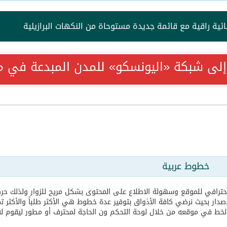
ية راقية مع قائمة جديدة مستوحاة من النكهات البرازيلية
ئًا في زمن العواصف؟
إلى شبكة «اليونسكو» للمدن المبدعة في م
فتح باب التسجيل لدورات أغسطس في فنون الطهي والحلويات
ضيافة المحلّية.. المؤسسة الوطنية للسياحة والفنادق” تُبرم شراكة ا
 الدعوة لحضور زواج ابنه سلمان
خطوط عربية
 فندق هيلتون رمسيس القاهرة
حترافي للموقع وسهولة الاطلاع على المحتوى بشكل مريح للزوار ولذلك حرص
دار بحيث نرضي كافة الأذواق بتوفير عدة خطوط هي الأكثر طلباً والأكثر تمي
ا غنائيًا مميزًا في ريكسوس المنتزه بالإسكندرية 17 يوليو
لخط في موقعه من خلال لوحة التحكم ون الحاجة لمحترف أو مطور ليقوم له