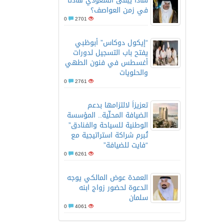
لماذا يبقى السعودي هادئًا
في زمن العواصف؟
0
2701
“إيكول دوكاس” أبوظبي
يفتح باب التسجيل لدورات
أغسطس في فنون الطهي
الضخمة
والحلويات
0
2761
تعزيزاً لالتزامها بدعم
الضيافة المحلّية.. المؤسسة
الوطنية للسياحة والفنادق”
تُبرم شراكة استراتيجية مع
“فايت للضيافة”
0
6261
العمدة عوض المالكي يوجه
الدعوة لحضور زواج ابنه
سلمان
0
4061