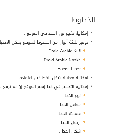
08/07/2026
ديزني تطلق النسخة الواق
الخطوط
07/07/2026
الخطوط الملكية المغربية تطلق برنامجا استثنائ
إمكانية تغيير نوع الخط في الموقع .
توفير ثلاثة أنواع من الخطوط للموقع يمكن الاختي
02/07/2026
شركة لاين للاستثمار والعقارات تكافئ متسوقي الإ
Droid Arabic Kufi
Droid Arabic Naskh
Hacen Liner
إمكانية معاينة شكل الخط قبل إعتماده .
إمكانية التحكم في خط إسم الموقع إن لم ترفع ص
نوع الخط .
مقاس الخط .
سماكة الخط .
إرتفاع الخط .
شكل الخط .