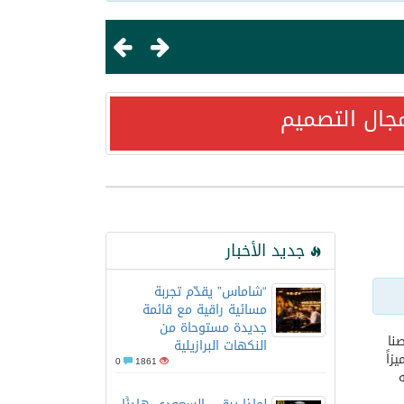
جال التصميم
ستراتيجية مع “فايت للضيافة”
جديد الأخبار
“شاماس” يقدّم تجربة
مسائية راقية مع قائمة
جديدة مستوحاة من
نا
النكهات البرازيلية
زاً
0
1861