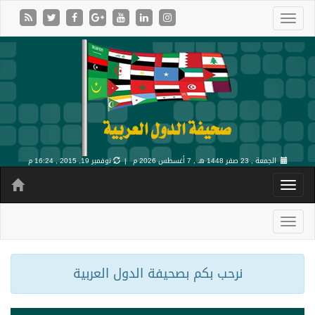
الجمعة , 23 صفر 1448 هـ ,
7 أغسطس 2026 م |
نوفمبر 19, 2015 , 16:24 م
نرحب بكم بصحيفة الدول العربية
“شاماس” يقدّم تجربة مسائية راقية مع قائمة جديدة مستوحاة من النكهات البرازيلية