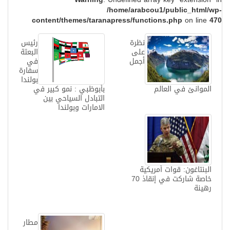
/home/arabcou1/public_html/wp-
content/themes/taranapress/functions.php
on line
470
نظرة
رئيس
على
البعثة
أجمل
في
سفارة
بولندا
الموانئ في العالم
بأبوظبي : نمو كبير في
التبادل السياحي بين
الامارات وبولندا
البنتاغون: قوات أمريكية
خاصة شاركت في إنقاذ 70
رهينة
مطار