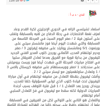
118718
0
+
=
-
لندن - د ب أ :
استعاد تشيلسي اتزانه في الدوري الإنجليزي لكرة القدم وعاد
لعزف نغمة الانتصارات في رحلة الدفاع عن لقبه بالمسابقة وتغلب
على أستون فيلا 2 / صفر اليوم السبت في المرحلة التاسعة من
المسابقة والتي شهدت اليوم أيضا فوز مانشستر سيتي على
بورنموث 5/1 ومانشستر يونايتد على مضيفه إيفرتون 3 / صفر.
وحرم توتنهام المدرب الألماني يورجن كلوب المدير الفني الجديد
لليفربول من بداية قوية مع الفريق بعدما تعادل الفريقان سلبيا
في افتتاح مباريات المرحلة التي شهدت أيضا فوز ويست بروميتش
على سندرلاند 1 /صفر وويسستهام على مضيفه كريستال بالاس 3
/ 1 وتعادل ساوثهمبتون مع ليستر سيتي 2 / 2 .
وأفلت ليفربول بنقطة التعادل من مضيفه توتنهام في أول مباراة
لليفربول تحت قيادة كلوب الذي تولى المسؤولية خلفا للمدرب
بريندان روجرز بعد التعادل 1 / 1 قبل فترة التوقف بسبب أجندة
المباريات الدولية لكنه سقط مع ليفربول في فخ التعادل السلبي
أمام توتنهام.
والتعادل هو الثاني على التوالي لكل من الفريقين في المسابقة
علما أن توتنهام حافظ على سجله خاليا من الهزائم للمباراة الثامنة