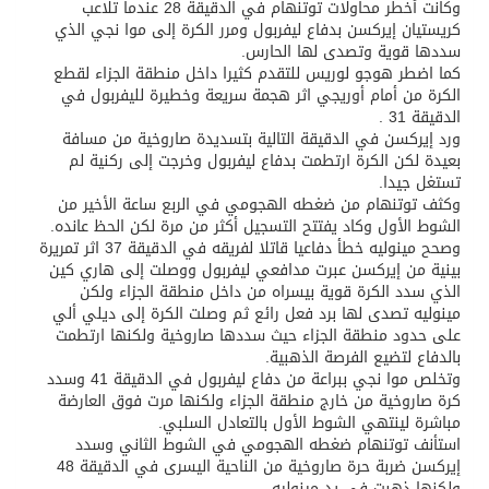
وكانت أخطر محاولات توتنهام في الدقيقة 28 عندما تلاعب
كريستيان إيركسن بدفاع ليفربول ومرر الكرة إلى موا نجي الذي
سددها قوية وتصدى لها الحارس.
كما اضطر هوجو لوريس للتقدم كثيرا داخل منطقة الجزاء لقطع
الكرة من أمام أوريجي اثر هجمة سريعة وخطيرة لليفربول في
الدقيقة 31 .
ورد إيركسن في الدقيقة التالية بتسديدة صاروخية من مسافة
بعيدة لكن الكرة ارتطمت بدفاع ليفربول وخرجت إلى ركنية لم
تستغل جيدا.
وكثف توتنهام من ضغطه الهجومي في الربع ساعة الأخير من
الشوط الأول وكاد يفتتح التسجيل أكثر من مرة لكن الحظ عانده.
وصحح مينوليه خطأ دفاعيا قاتلا لفريقه في الدقيقة 37 اثر تمريرة
بينية من إيركسن عبرت مدافعي ليفربول ووصلت إلى هاري كين
الذي سدد الكرة قوية بيسراه من داخل منطقة الجزاء ولكن
مينوليه تصدى لها برد فعل رائع ثم وصلت الكرة إلى ديلي ألي
على حدود منطقة الجزاء حيث سددها صاروخية ولكنها ارتطمت
بالدفاع لتضيع الفرصة الذهبية.
وتخلص موا نجي ببراعة من دفاع ليفربول في الدقيقة 41 وسدد
كرة صاروخية من خارج منطقة الجزاء ولكنها مرت فوق العارضة
مباشرة لينتهي الشوط الأول بالتعادل السلبي.
استأنف توتنهام ضغطه الهجومي في الشوط الثاني وسدد
إيركسن ضربة حرة صاروخية من الناحية اليسرى في الدقيقة 48
ولكنها ذهبت في يد مينوليه.