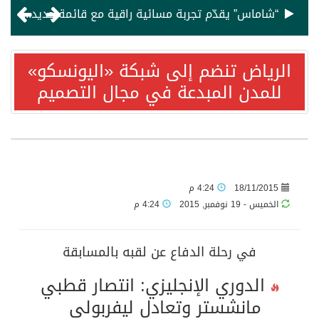
لماذا يبقى السعودي هادئًا في زمن العواصف؟
“إيكول دوكاس” أبوظبي يفتح باب التسجيل لدورات أغسطس في فنون الطهي والحلويات
الرياض تنضم إلى شبكة «اليونسكو»
للمدن المبدعة في مجال التصميم
تعزيزاً لالتزامها بدعم الضيافة المحلّية.. المؤسسة الوطنية للسياحة والفنادق” تُبرم شراكة استراتيجية مع “فايت للضيافة”
العمدة عوض المالكي يوجه الدعوة لحضور زواج ابنه سلمان
استمتع بإقامة فاخرة في فندق هيلتون رمسيس القاهرة
18/11/2015
4:24 م
الخميس - 19 نوفمبر, 2015
4:24 م
. النجم تامر عاشور يحيي حفلًا غنائيًا مميزًا في ريكسوس المنتزه بالإسكندرية 17 يوليو
في رحلة الدفاع عن لقبه بالمسابقة
ديزني تطلق النسخة الواقعية من “موانا” في صالات السينما السعودية
الدوري الإنجليزي: انتصار قطبي
مانشستر وتعادل ليفربولي
الخطوط الملكية المغربية تطلق برنامجا استثنائيا يشمل 12 رحلة جوية مباشرة بين الدار البيضاء وبوسطن