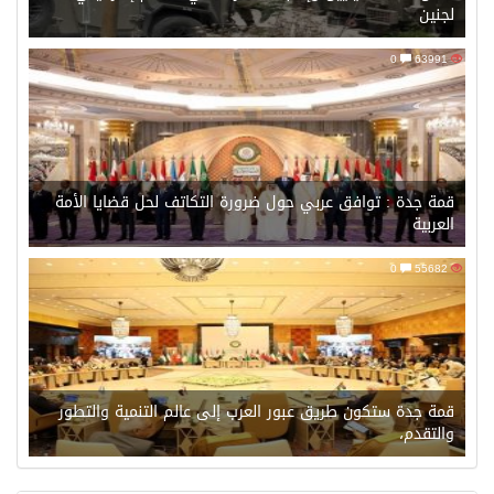
لجنين
0
63991
قمة جدة : توافق عربي حول ضرورة التكاتف لحل قضايا الأمة
العربية
0
55682
قمة جدة ستكون طريق عبور العرب إلى عالم التنمية والتطور
والتقدم،