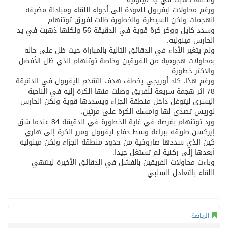
ورغم محاولات ليفربول للعودة إلى أجواء اللقاء ومبادلة مضيفه
الهجمات ولكن السيطرة والخطورة ظلت لفريق توتنهام.
وسدد كايل ووكر كرة قوية في الدقيقة 56 ولكنها ذهبت في يد
الحارس مينوليه.
ولم يتغير الأداء في الدقائق التالية بالمباراة حيث ظل على حاله
بمحاولات هجومية من الفريقين وخاصة توتنهام الذي ظل الأفضل
والأكثر خطورة.
ورغم هذا، كاد أوريجي يخطف هدف التقدم لليفربول في الدقيقة
78 اثر هجمة سريعة للفريق وصلت منها الكرة إليه في الناحية
اليسرى ليتوغل داخل منطقة الجزاء ويسددها قوية ولكن الحارس
لوريس تصدى لها وأمسك الكرة على مرتين.
ورد توتنهام بفرصة في غاية الخطورة في الدقيقة 84 عندما شق
إيركسن طريقه ببراعة وسط دفاع ليفربول ومرر الكرة إلى هاري
كين الذي سددها صاروخية من حدود منطقة الجزاء ولكن مينوليه
أبعدها إلى ركنية لم تستغل جيدا.
وباءت محاولات الفريقين بالفشل في الدقائق الأخيرة لينتهي
اللقاء بالتعادل السلبي.
الرياضة