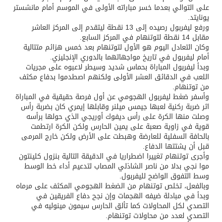
على التوالي بعدما خسر مباراته الأولى في الموسم أمام مانشستر
يونايتد.
ورفع ليفربول رصيده إلى 13 نقطة ليتقدم إلى المركز العاشر
مقابل 14 نقطة لتوتنهام في المركز السابع.
وكان التعادل اليوم هو الأول لتوتنهام بعد خمس هزائم متتالية
أمام ليفربول في تاريخ مواجهاتهما بالدوري الإنجليزي.
وبدأ ليفربول المباراة بحماس شديد وسيطر لاعبوه على مجريات
اللعب في الدقائق العشر الأولى ولكنهم اصطدموا بدفاع مكثف
من توتنهام.
وأسفر ضغط ليفربول الهجومي عن أول فرصة حقيقية في المباراة
اثر ضربة ركنية لعبها جيمس ميلنر وقابلها إيمري كان بضربة رأس
وصلت منها الكرة على رأس ديفوك أوريجي الذي حولها برأسه
قوية في زاوية صعبة على يمين الحارس ولكن الكرة ارتطمت
بالحافة السفلية للعارضة وهبطت على الأرض ولكن خارج المرمى
قبل أن يشتتها الدفاع.
وأجرى توتنهام تغييرا اضطراريا في الدقيقة التالية بنزول كلينتون
موا نجي بدلا من ناصر الشاذلي المصاب لتدعيم أداء خط الوسط
وسط التفوق الواضح لليفربول.
وبالفعل، تخلص توتنهام من الضغط الهجومي المكثف على مرماه
وبدأ في مبادلة ضيفه الهجمات وإن نجح دفاع الفريقين في
التصدي لكل المحاولات كما تألق الحارس سيمون مينوليه في
التصدي لعدد من محاولات توتنهام.