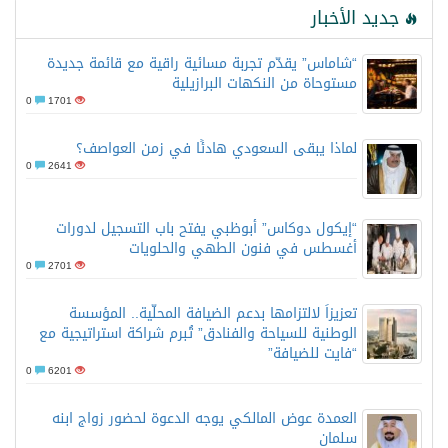
جديد الأخبار
“شاماس” يقدّم تجربة مسائية راقية مع قائمة جديدة
مستوحاة من النكهات البرازيلية
0
1701
لماذا يبقى السعودي هادئًا في زمن العواصف؟
0
2641
“إيكول دوكاس” أبوظبي يفتح باب التسجيل لدورات
أغسطس في فنون الطهي والحلويات
0
2701
تعزيزاً لالتزامها بدعم الضيافة المحلّية.. المؤسسة
الوطنية للسياحة والفنادق” تُبرم شراكة استراتيجية مع
“فايت للضيافة”
0
6201
العمدة عوض المالكي يوجه الدعوة لحضور زواج ابنه
سلمان