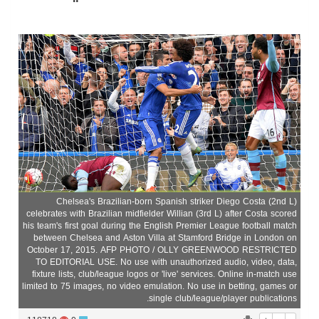
شركة لاين للاستثمار والعقارات تكافئ متسوقي الإمارات بأربع سيارات شيفروليه كابتيفا هايبرد PHEV و50 تجربة إقامة فندقية تزامناً مع اختتام حملتها الناجحة تخفيضات الصيف الضخمة
Chelsea's Brazilian-born Spanish striker Diego Costa (2nd L)
celebrates with Brazilian midfielder Willian (3rd L) after Costa scored
his team's first goal during the English Premier League football match
between Chelsea and Aston Villa at Stamford Bridge in London on
October 17, 2015. AFP PHOTO / OLLY GREENWOOD RESTRICTED
TO EDITORIAL USE. No use with unauthorized audio, video, data,
fixture lists, club/league logos or 'live' services. Online in-match use
limited to 75 images, no video emulation. No use in betting, games or
single club/league/player publications.