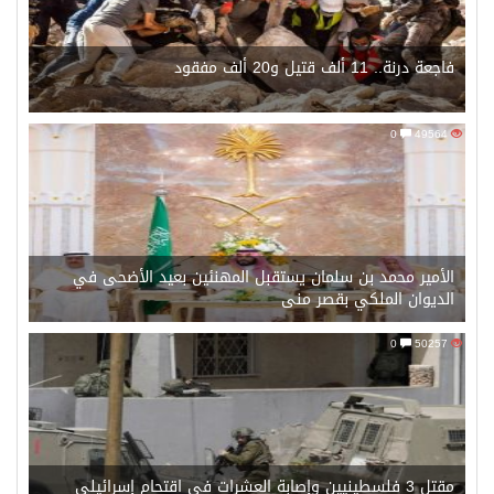
فاجعة درنة.. 11 ألف قتيل و20 ألف مفقود
0
49564
الأمير محمد بن سلمان يستقبل المهنئين بعيد الأضحى في
الديوان الملكي بقصر منى
0
50257
مقتل 3 فلسطينيين وإصابة العشرات في اقتحام إسرائيلي