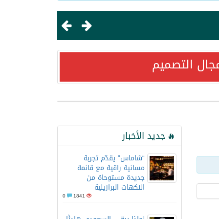
جال التصميم
ستراتيجية مع “فايت للضيافة”
جديد الأخبار
“شاماس” يقدّم تجربة
مسائية راقية مع قائمة
جديدة مستوحاة من
النكهات البرازيلية
0
1841