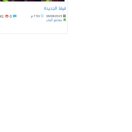
فيفا الجديدة
06/08/2015
7:53 م
0
1656741
مقاطع ألعاب