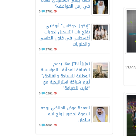
لماذا يبقى السعودي هادئًا
في زمن العواصف؟
0
2701
“إيكول دوكاس” أبوظبي
يفتح باب التسجيل لدورات
أغسطس في فنون الطهي
الضخمة
والحلويات
0
2761
تعزيزاً لالتزامها بدعم
الضيافة المحلّية.. المؤسسة
الوطنية للسياحة والفنادق”
تُبرم شراكة استراتيجية مع
“فايت للضيافة”
0
6261
العمدة عوض المالكي يوجه
الدعوة لحضور زواج ابنه
سلمان
0
4061