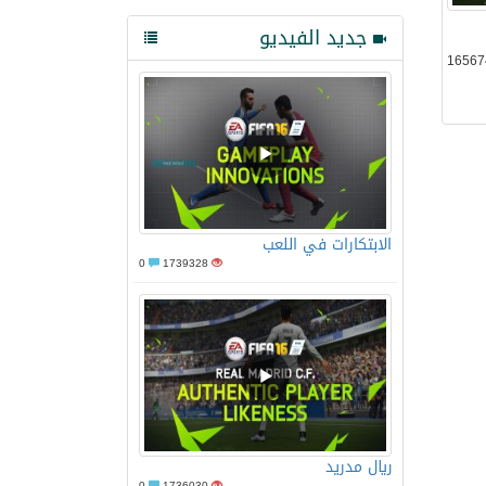
جديد الفيديو
الابتكارات في اللعب
0
1739328
ريال مدريد
0
1736030