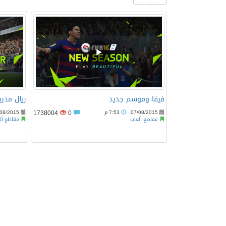
08/07/2026
ديزني تطلق النسخة الواق
07/07/2026
الخطوط الملكية المغربية تطلق برنامجا استثنائ
02/07/2026
شركة لاين للاستثمار والعقارات تكافئ متسوقي الإ
فيفا وموسم جديد
ريال مدري
07/08/2015
7:53 م
0
1738004
/08/2015
مقاطع ألعاب
مقاطع أل