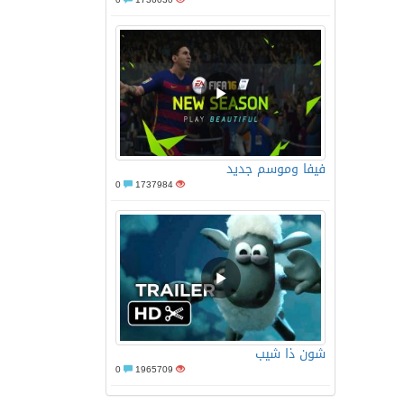
فيفا وموسم جديد
0
1737984
شون ذا شيب
0
1965709