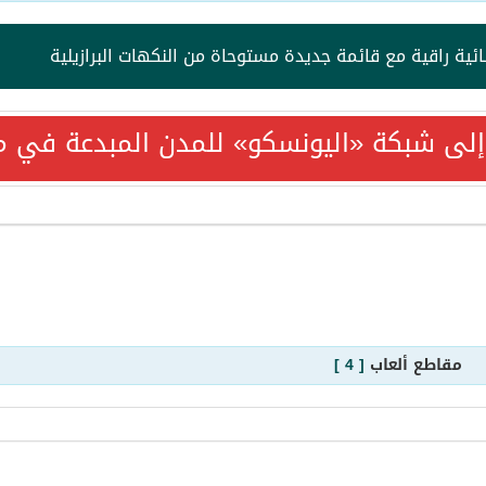
ية راقية مع قائمة جديدة مستوحاة من النكهات البرازيلية
ئًا في زمن العواصف؟
إلى شبكة «اليونسكو» للمدن المبدعة في م
فتح باب التسجيل لدورات أغسطس في فنون الطهي والحلويات
ضيافة المحلّية.. المؤسسة الوطنية للسياحة والفنادق” تُبرم شراكة ا
 الدعوة لحضور زواج ابنه سلمان
مقاطع ألعاب
[ 4 ]
 فندق هيلتون رمسيس القاهرة
ا غنائيًا مميزًا في ريكسوس المنتزه بالإسكندرية 17 يوليو