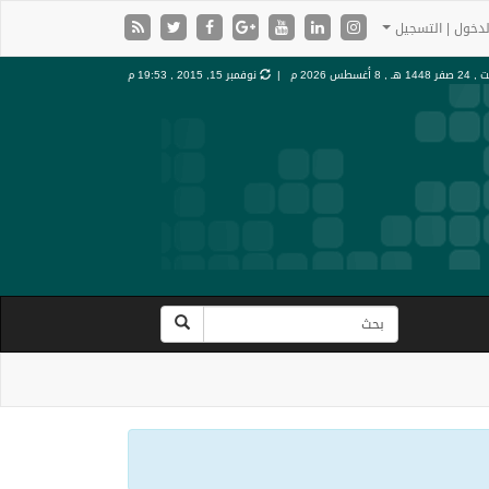
دخول | التسجيل
ر 1448 هـ ,
8 أغسطس 2026 م |
نوفمبر 15, 2015 , 19:53 م