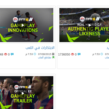
عية من “موانا” في صالات السينما السعودية
يا يشمل 12 رحلة جوية مباشرة بين الدار البيضاء وبوسطن
مارات بأربع سيارات شيفروليه كابتيفا هايبرد PHEV و50 تجربة إقامة فندقية تزامناً مع اختتام حملتها الناجحة تخفيضات الصيف 
د
الابتكارات في اللعب
07
7:53 م
0
1736050
07/08/2015
7:53 م
0
1739348
عاب
مقاطع ألعاب