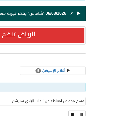
06/08/2026
“شاماس” يقدّم تجربة مسائ
03/08/2026
لماذا يبقى السعودي هاد
الرياض تنضم 
02/08/2026
“إيكول دوكاس” أبوظبي ي
31/07/2026
تعزيزاً لالتزامها بدعم ال
أفلام الإنميشن
5
30/07/2026
العمدة عوض المالكي يوجه
10/07/2026
استمتع بإقامة فاخرة في
قسم مخصص لمقاطع عن ألعاب البلاي ستيشن
08/07/2026
. النجم تامر عاشور يحيي حفلً