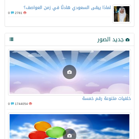
لماذا يبقى السعودي هادئًا في زمن العواصف؟
0
2781
جديد الصور
خلفيات متنوعة رقم خمسة
0
1744054