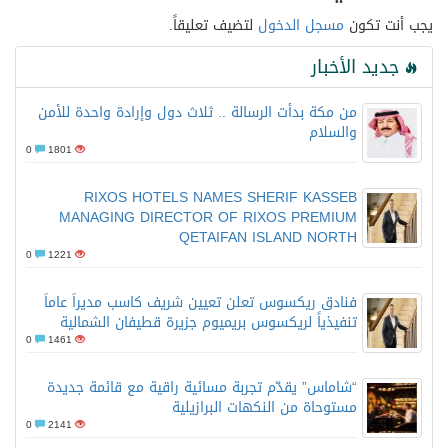
يجب أنت تكون
مسجل الدخول
لتضيف تعليقاً.
جديد الأخبار
من مكة بدأت الرسالة .. ثلاث دول وإرادة واحدة للأمن
والسلام
0
1801
RIXOS HOTELS NAMES SHERIF KASSEB
MANAGING DIRECTOR OF RIXOS PREMIUM
QETAIFAN ISLAND NORTH
0
1221
فنادق ريكسوس تعلن تعيين شريف كاسب مديراً عاماً
تنفيذياً لريكسوس بريميوم جزيرة قطيفان الشمالية
0
1461
“شاماس” يقدّم تجربة مسائية راقية مع قائمة جديدة
مستوحاة من النكهات البرازيلية
0
2141