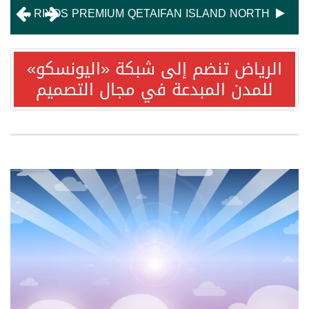
RIXOS HOTELS NAMES SHERIF KASSEB MANAGING DIRECTOR OF RIXOS PREMIUM QETAIFAN ISLAND NORTH
فنادق ريكسوس تعلن تعيين شريف كاسب مديراً عاماً تنفيذياً لريكسوس بريميوم جزيرة قطيفان الشمالية
الرياض تنضم إلى شبكة «اليونسكو»
للمدن المبدعة في مجال التصميم
“شاماس” يقدّم تجربة مسائية راقية مع قائمة جديدة مستوحاة من النكهات البرازيلية
لماذا يبقى السعودي هادئًا في زمن العواصف؟
“إيكول دوكاس” أبوظبي يفتح باب التسجيل لدورات أغسطس في فنون الطهي والحلويات
تعزيزاً لالتزامها بدعم الضيافة المحلّية.. المؤسسة الوطنية للسياحة والفنادق” تُبرم شراكة استراتيجية مع “فايت للضيافة”
العمدة عوض المالكي يوجه الدعوة لحضور زواج ابنه سلمان
استمتع بإقامة فاخرة في فندق هيلتون رمسيس القاهرة