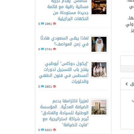
اقة؛
“شاماس” يقدّم تجربة
ضي
مسائية راقية مع قائمة
جديدة مستوحاة من
ها،
النكهات البرازيلية
دولي
0
1961
ز
لماذا يبقى السعودي هادئًا
في زمن العواصف؟
0
2741
“إيكول دوكاس” أبوظبي
يفتح باب التسجيل لدورات
أغسطس في فنون الطهي
والحلويات
بق
0
2801
ب
تعزيزاً لالتزامها بدعم
الضيافة المحلّية.. المؤسسة
الوطنية للسياحة والفنادق”
تُبرم شراكة استراتيجية مع
“فايت للضيافة”
0
6321