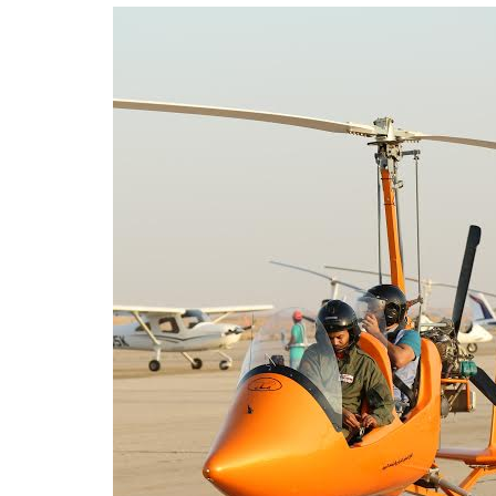
عية من “موانا” في صالات السينما السعودية
يا يشمل 12 رحلة جوية مباشرة بين الدار البيضاء وبوسطن
مارات بأربع سيارات شيفروليه كابتيفا هايبرد PHEV و50 تجربة إقامة فندقية تزامناً مع اختتام حملتها الناجحة تخفيضات الصيف 