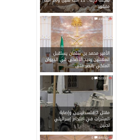
فاجعة درنة.. 11 ألف قتيل و20 ألف
مفقود
0
49644
الضخمة
الأمير محمد بن سلمان يستقبل
المهنئين بعيد الأضحى في الديوان
الملكي بقصر منى
0
50337
مقتل 3 فلسطينيين وإصابة
العشرات في اقتحام إسرائيلي
لجنين
0
64031