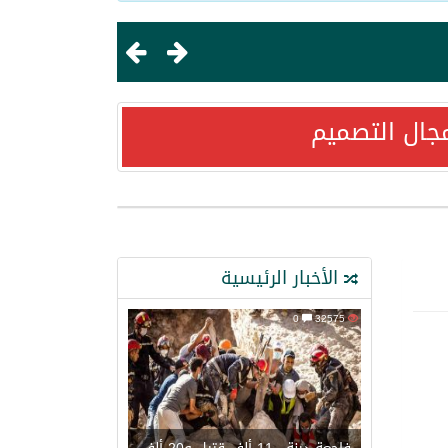
جال التصميم
ستراتيجية مع “فايت للضيافة”
الأخبار الرئيسية
0
32575