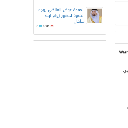
العمدة عوض المالكي يوجه
الدعوة لحضور زواج ابنه
سلمان
0
4081
War
بي