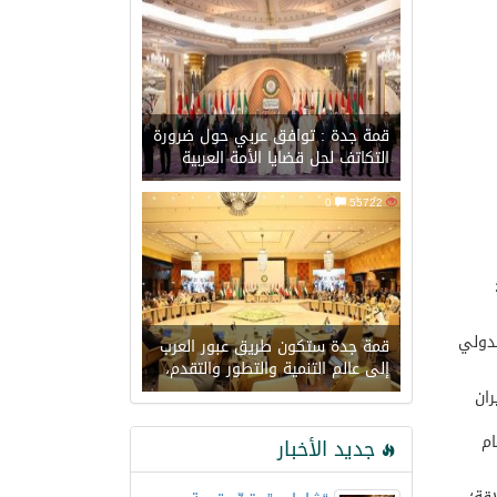
قمة جدة : توافق عربي حول ضرورة
التكاتف لحل قضايا الأمة العربية
0
55722
لدولي
قمة جدة ستكون طريق عبور العرب
إلى عالم التنمية والتطور والتقدم،
ران
ام
جديد الأخبار