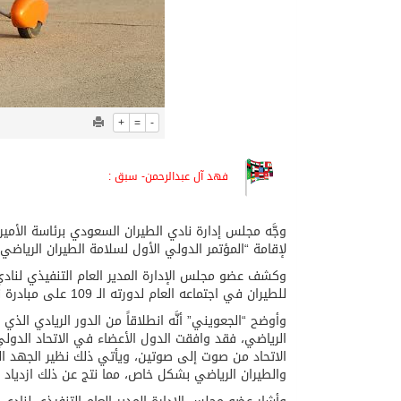
+
=
-
فهد آل عبدالرحمن- سبق :
وجَّه مجلس إدارة نادي الطيران السعودي برئاسة الأمير
لإقامة “المؤتمر الدولي الأول لسلامة الطيران الرياضي”، 
وكشف عضو مجلس الإدارة المدير العام التنفيذي لنادي
للطيران في اجتماعه العام لدورته الـ 109 على مبادرة نادي الطيران لاستضافة المؤتمر في مدينة الرياض خلال شهر مارس 2016م.
وأوضح “الجعويني” أنَّه انطلاقاً من الدور الريادي ا
الاتحاد من صوت إلى صوتين، ويأتي ذلك نظير الجهد ال
والطيران الرياضي بشكل خاص، مما نتج عن ذلك ازدياد عد