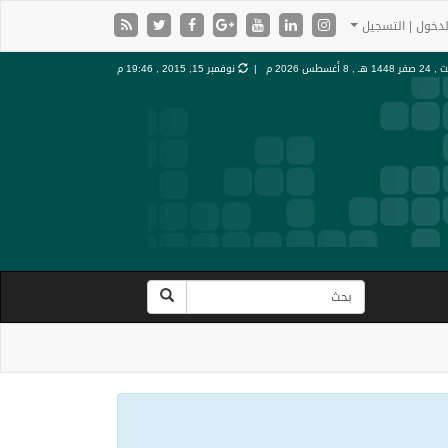
دخول | التسجيل
ر 1448 هـ ,
8 أغسطس 2026 م |
نوفمبر 15, 2015 , 19:46 م