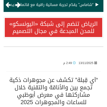
“شاماس” يقدّم تجربة مسائية راقية مع قائمة جديدة مستوحاة من النكهات البرازيلية
لماذا يبقى السعودي هادئًا في زمن العواصف؟
الرياض تنضم إلى شبكة «اليونسكو»
للمدن المبدعة في مجال التصميم
“إيكول دوكاس” أبوظبي يفتح باب التسجيل لدورات أغسطس في فنون الطهي والحلويات
تعزيزاً لالتزامها بدعم الضيافة المحلّية.. المؤسسة الوطنية للسياحة والفنادق” تُبرم شراكة استراتيجية مع “فايت للضيافة”
العمدة عوض المالكي يوجه الدعوة لحضور زواج ابنه سلمان
13/11/2025
2:49 م
استمتع بإقامة فاخرة في فندق هيلتون رمسيس القاهرة
“آي قِبلة” تكشف عن مجوهرات ذكية
تجمع بين والأناقة والتقنية خلال
. النجم تامر عاشور يحيي حفلًا غنائيًا مميزًا في ريكسوس المنتزه بالإسكندرية 17 يوليو
مشاركتها في معرض أبوظبي
للساعات والمجوهرات 2025
ديزني تطلق النسخة الواقعية من “موانا” في صالات السينما السعودية