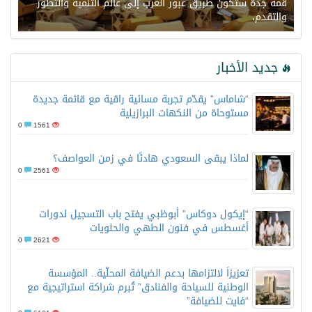
قمة جدة ستكون طريق عبور العرب إلى عالم التنمية والتطور
والتقدم،
جديد الأخبار
“شاماس” يقدّم تجربة مسائية راقية مع قائمة جديدة
مستوحاة من النكهات البرازيلية
0
1561
لماذا يبقى السعودي هادئًا في زمن العواصف؟
0
2561
“إيكول دوكاس” أبوظبي يفتح باب التسجيل لدورات
أغسطس في فنون الطهي والحلويات
0
2621
تعزيزاً لالتزامها بدعم الضيافة المحلّية.. المؤسسة
الوطنية للسياحة والفنادق” تُبرم شراكة استراتيجية مع
“فايت للضيافة”