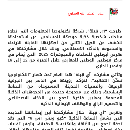
جدة : ضيف الله المطوع
طرحت “آي قِبلة”، شركة تكنولوجيا المعلومات التي تطور
منتجات شخصية ذكية موجهة للمسلمين، عن استعدادها
للكشف عن الجيل التالي من أجهزتها القابلة للارتداء
والمدعومة بالذكاء الاصطناعي، وذلك خلال مشاركتها في
معرض أبوظبي للساعات والمجوهرات 2025، الذي يُقام في
مركز أبوظبي الوطني للمعارض خلال الفترة من 12 إلى 16
نوفمبر الجاري.
وتأتي مشاركة “آي قِبلة” هذا العام تحت شعار “التكنولوجيا
تمكّن التقاليد”، لتؤكد رؤيتها في الدمج بين الحِرفية
الرفيعة والتقنيات الحديثة المستوحاة من الثقافة
الإسلامية، وذلك عبر مجموعة جديدة من المجوهرات الذكية
المصممة بمعايير فاخرة تجمع بين الذكاء الاصطناعي
والتصميم الراقٍ والوظائف الإيمانية الذكية.
وتعرض “آي قِبلة” خلال مشاركتها أبرز إبداعاتها الجديدة
التي تشمل الساعة الذكية “كيو وتش أس 6” التي تعّد
تحفة تجمع بين الأناقة والهندسة الدقيقة، وتوفر تقنيات
ذكاء اصطناعي متقدمة تشمل تتبّع الصحة، وتنبيهات أوقات