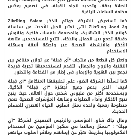
الصلاة بدقة، وتحديد اتجاه القبلة، في تصميم يعكس
فخامة الساعات الراقية.
كما تستعرض الشركة خواتم الذكر ZikrRing Salam
وZikrRing Jood 3 التي تعتبر الجيل الأحدث من سلسلة
خواتم الذكر الشهيرة، والمصممة بلمسات فاخرة ونقوش
دقيقة تجمع بين الجمال والذكاء، لتتيح للمستخدمين متابعة
الأذكار والأنشطة الصحية عبر واجهة أنيقة وسهلة
الاستخدام.
وتعبّر كل قطعة من منتجات “آي قِبلة” عن توازن متناغم بين
التقنية والروح والجمال، لتقدم لمستخدميها تجربة فريدة
تجمع بين الهوية والإيمان في إطار من الفخامة والتطور.
كما تسلّط الشركة الضوء على تطبيقها المتكامل “آي قِبلة
لايف” الذي يدعم جميع أجهزة “آي قِبلة” الذكية،
ويستخدمه أكثر من مليوني شخص حول العالم، حيث يتيح
تتبع الأذكار وأداء الصلوات ومتابعة المؤشرات الصحية ضمن
منظومة رقمية واحدة تمثل أسلوب الحياة العصري للمسلم
الحديث.
وقال جاك شاو، المؤسس والرئيس التنفيذي لشركة “آي
قِبلة” : “تتمثل رسالتنا في تمكين المؤمنين من استخدام
التكنولوجيا بطريقة تعبّر عن إيمانهم وتلائم أسلوب حياتهم