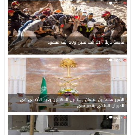
0
32435
فاجعة درنة.. 11 ألف قتيل و20 ألف مفقود
0
49504
الأمير محمد بن سلمان يستقبل المهنئين بعيد الأضحى في
الديوان الملكي بقصر منى
0
50217