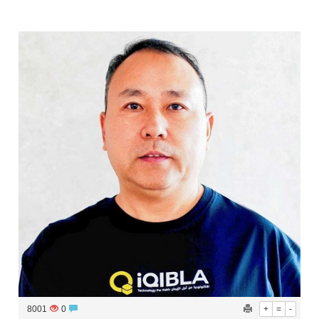
الخطوط الملكية المغربية تطلق برنامجا استثنائيا يشمل 12 رحلة جوية مباشرة بين الدار البيضاء وبوسطن
شركة لاين للاستثمار والعقارات تكافئ متسوقي الإمارات بأربع سيارات شيفروليه كابتيفا هايبرد PHEV و50 تجربة إقامة فندقية تزامناً مع اختتام حملتها الناجحة تخفيضات الصيف الضخمة
8001
0
+
=
-