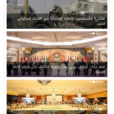
مقتل 3 فلسطينيين وإصابة العشرات في اقتحام إسرائيلي
لجنين
0
63951
قمة جدة : توافق عربي حول ضرورة التكاتف لحل قضايا الأمة
العربية
0
55662