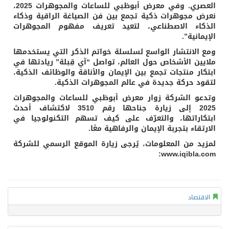
العصري. وفي معرض أبوظبي للساعات والمجوهرات 2025،
نعرض مجوهرات ذكية تجمع بين فن الصياغة الراقية وذكاء
الذكاء الاصطناعي، لتعيد تعريف مفهوم المجوهرات
الإيمانية”.
ومع الانتشار الواسع لسلسلة خواتم الذكر التي يستخدمها
ملايين الأشخاص حول العالم، تواصل “آي قِبلة” ريادتها في
ابتكار منتجات تجمع بين الإيمان والأناقة والوظائف الذكية،
لتقود حركة جديدة في عالم المجوهرات الذكية.
وتدعو الشركة زوار معرض أبوظبي للساعات والمجوهرات
2025 إلى زيارة جناحها رقم 3510 لاكتشاف أحدث
ابتكاراتها، والتعرّف على كيف تسهم التكنولوجيا في
الارتقاء بتجربة الإيمان والرفاهية معًا.
لمزيد من المعلومات، يُرجى زيارة الموقع الرسمي للشركة
www.iqibla.com:
الاقتصاد